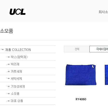
회사소
전체
극세사 걸
RY4060