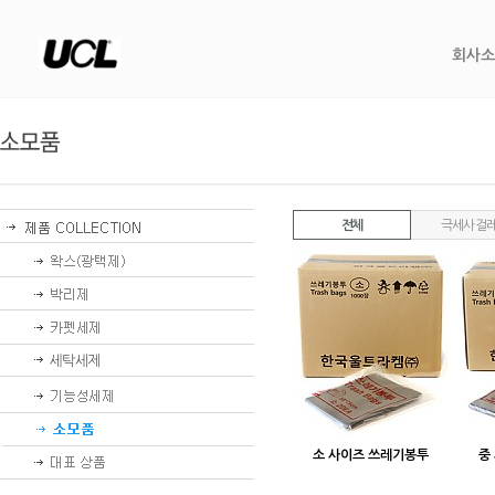
회사소
전체
극세사 걸
소 사이즈 쓰레기봉투
중