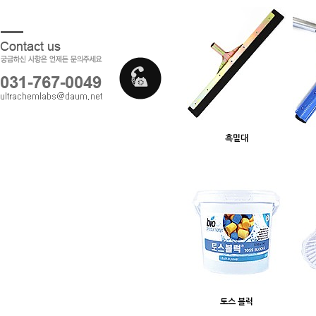
흑밀대
토스 블럭